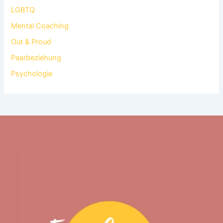
LGBTQ
Mental Coaching
Out & Proud
Paarbeziehung
Psychologie