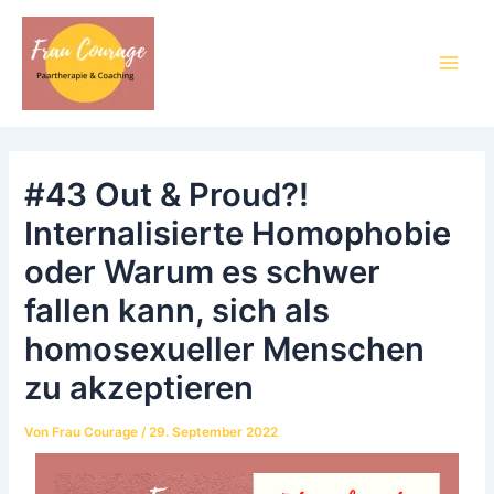
Zum
Post
Main
Inhalt
navigation
Men
springen
#43 Out & Proud?!
Internalisierte Homophobie
oder Warum es schwer
fallen kann, sich als
homosexueller Menschen
zu akzeptieren
Von
Frau Courage
/
29. September 2022