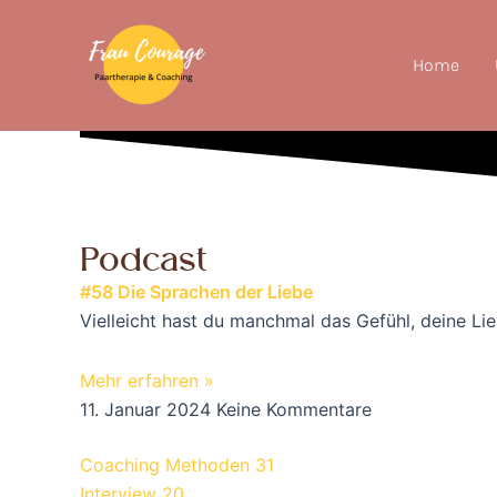
Zum
Inhalt
Home
springen
Podcast
#58 Die Sprachen der Liebe
Vielleicht hast du manchmal das Gefühl, deine Li
Mehr erfahren »
11. Januar 2024
Keine Kommentare
Coaching Methoden
31
Interview
20