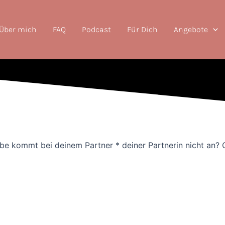
Über mich
FAQ
Podcast
Für Dich
Angebote
ebe kommt bei deinem Partner * deiner Partnerin nicht an? 