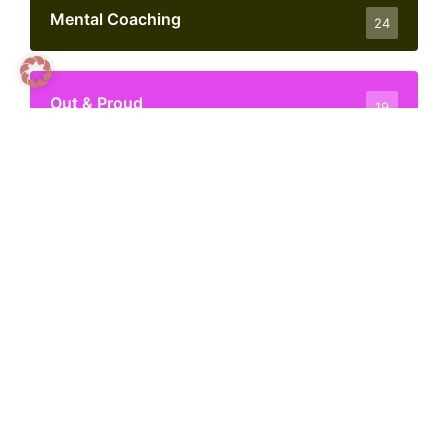
Mental Coaching
24
Out & Proud
19